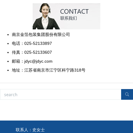
南京金箔包装集团股份有限公司
电话：025-52133897
传真：025-52133607
邮箱：jdyc@jdyc.com
地址：江苏省南京市江宁区科宁路318号
联系人：史女士