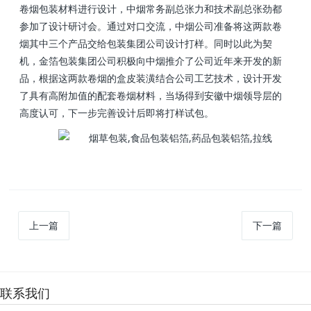
卷烟包装材料进行设计，中烟常务副总张力和技术副总张劲都
参加了设计研讨会。通过对口交流，中烟公司准备将这两款卷
烟其中三个产品交给包装集团公司设计打样。同时以此为契
机，金箔包装集团公司积极向中烟推介了公司近年来开发的新
品，根据这两款卷烟的盒皮装潢结合公司工艺技术，设计开发
了具有高附加值的配套卷烟材料，当场得到安徽中烟领导层的
高度认可，下一步完善设计后即将打样试包。
上一篇
下一篇
联系我们