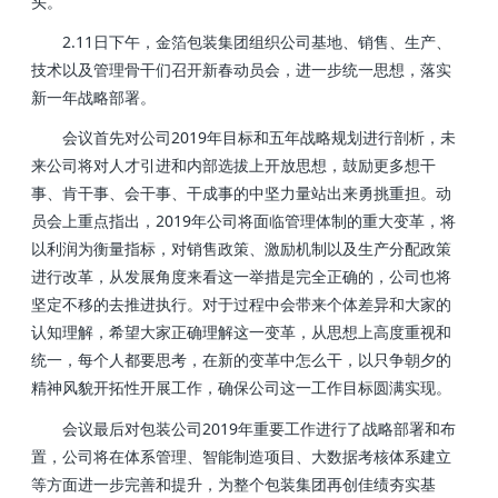
头。
2.11日下午，金箔包装集团组织公司基地、销售、生产、
技术以及管理骨干们召开新春动员会，进一步统一思想，落实
新一年战略部署。
会议首先对公司2019年目标和五年战略规划进行剖析，未
来公司将对人才引进和内部选拔上开放思想，鼓励更多想干
事、肯干事、会干事、干成事的中坚力量站出来勇挑重担。动
员会上重点指出，2019年公司将面临管理体制的重大变革，将
以利润为衡量指标，对销售政策、激励机制以及生产分配政策
进行改革，从发展角度来看这一举措是完全正确的，公司也将
坚定不移的去推进执行。对于过程中会带来个体差异和大家的
认知理解，希望大家正确理解这一变革，从思想上高度重视和
统一，每个人都要思考，在新的变革中怎么干，以只争朝夕的
精神风貌开拓性开展工作，确保公司这一工作目标圆满实现。
会议最后对包装公司2019年重要工作进行了战略部署和布
置，公司将在体系管理、智能制造项目、大数据考核体系建立
等方面进一步完善和提升，为整个包装集团再创佳绩夯实基