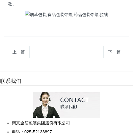
础。
上一篇
下一篇
联系我们
南京金箔包装集团股份有限公司
电话：025-52133897