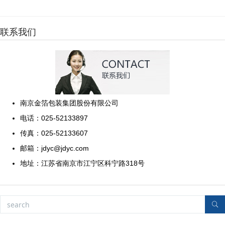
联系我们
南京金箔包装集团股份有限公司
电话：025-52133897
传真：025-52133607
邮箱：jdyc@jdyc.com
地址：江苏省南京市江宁区科宁路318号