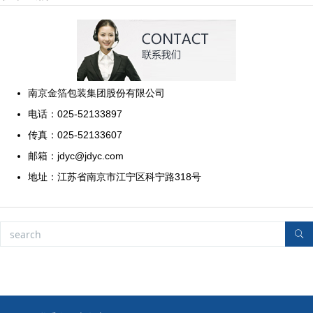
南京金箔包装集团股份有限公司
电话：025-52133897
传真：025-52133607
邮箱：jdyc@jdyc.com
地址：江苏省南京市江宁区科宁路318号