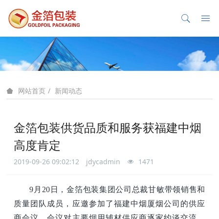
新闻动态
网站首页
金箔包装供货品质和服务获福建中烟
高度肯定
2019-09-26 09:02:12
jdycadmin
1471
9月20日，金箔包装集团公司总裁甘敏带领销售和
质量团队成员，应邀参加了福建中烟厦烟公司的供应
商会议。会议对主要烟用辅材供应商逐家约谈交流，