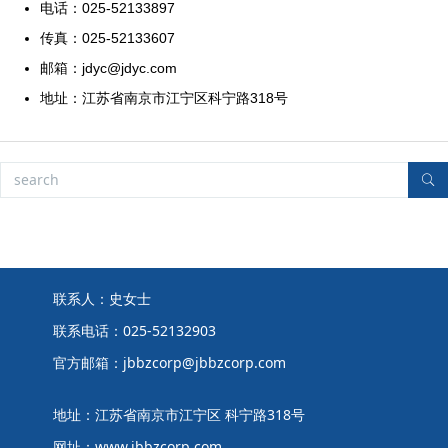
电话：025-52133897
传真：025-52133607
邮箱：jdyc@jdyc.com
地址：江苏省南京市江宁区科宁路318号
联系人：史女士
联系电话：025-52132903
官方邮箱：jbbzcorp@jbbzcorp.com
地址：江苏省南京市江宁区 科宁路318号
网址：www.jbbzcorp.com