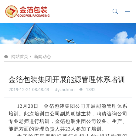
新闻动态
网站首页
金箔包装集团开展能源管理体系培训
2019-12-21 08:48:43
jdycadmin
1332
12月20日，金箔包装集团公司开展能源管理体系
培训。此次培训由公司副总胡键主持，聘请咨询公司
专业老师进行培训，金箔包装集团公司设备、生产、
能源方面的管理负责人共23人参加了培训。