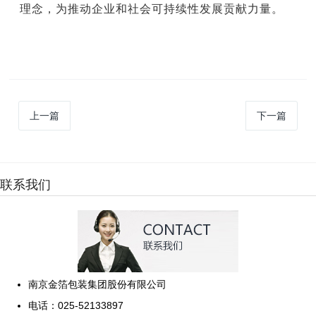
理念，为推动企业和社会可持续性发展贡献力量。
上一篇
下一篇
联系我们
南京金箔包装集团股份有限公司
电话：025-52133897