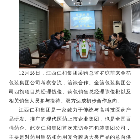
12
月
日，江西仁和集团采购总监罗琼前来金箔
16
包装集团公司考察交流，洽谈合作。金箔包装集团公
司四旗项目总经理钱俊、药包销售总经理陈俊彬以及
相关销售人员参与接待。双方达成初步合作意向。
江西仁和集团是一家致力于传统与高科技医药产
品研发、推广的现代医药上市企业集团，也是全国百
强药企。此次仁和集团首次来访金箔包装集团公司，
主要是对药用铝箔和药用复合膜两大类产品的意向供