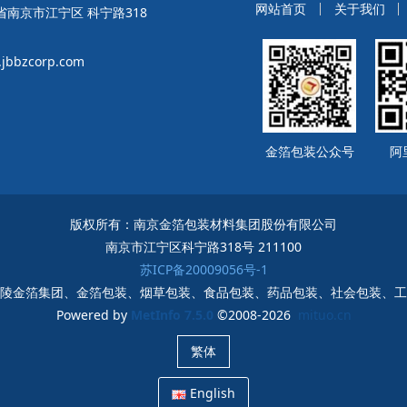
网站首页
关于我们
南京市江宁区 科宁路318
bbzcorp.com
金箔包装公众号
阿
版权所有：南京金箔包装材料集团股份有限公司
南京市江宁区科宁路318号 211100
苏ICP备20009056号-1
陵金箔集团、金箔包装、烟草包装、食品包装、药品包装、社会包装、工
Powered by
MetInfo 7.5.0
©2008-2026
mituo.cn
繁体
English