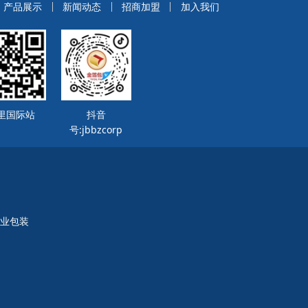
产品展示
新闻动态
招商加盟
加入我们
里国际站
抖音
号:jbbzcorp
业包装