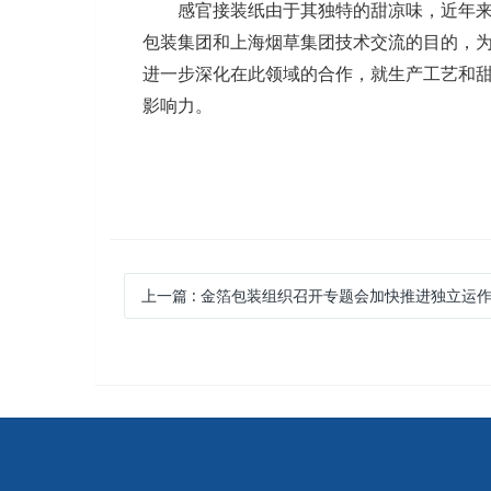
感官接装纸由于其独特的甜凉味，近年
包装集团和上海烟草集团技术交流的目的，
进一步深化在此领域的合作，就生产工艺和
影响力。
上一篇
: 金箔包装组织召开专题会加快推进独立运