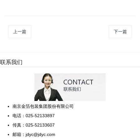
上一篇
下一篇
联系我们
南京金箔包装集团股份有限公司
电话：025-52133897
传真：025-52133607
邮箱：jdyc@jdyc.com