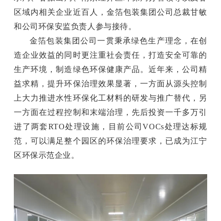
区域内相关企业近百人，金箔包装集团公司总裁甘敏
和公司环保安监负责人参与接待。
金箔包装集团公司一贯秉承绿色生产理念，在创
造企业效益的同时更注重社会责任，打造安全可靠的
生产环境，制造绿色环保健康产品。近年来，公司精
益求精，提升环保治理效果显著，一方面从源头控制
上大力推进水性环保化工材料的研发与推广替代，另
一方面在过程控制和末端治理，先后投资一千多万引
进了两套
RTO处理设施，目前公司VOCs处理达标规
范，可以满足整个园区的环保治理要求，已成为江宁
区环保示范企业。