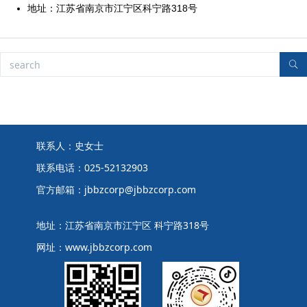
地址：江苏省南京市江宁区科宁路318号
联系人：史女士
联系电话：025-52132903
官方邮箱：jbbzcorp@jbbzcorp.com
地址：江苏省南京市江宁区 科宁路318号
网址：www.jbbzcorp.com