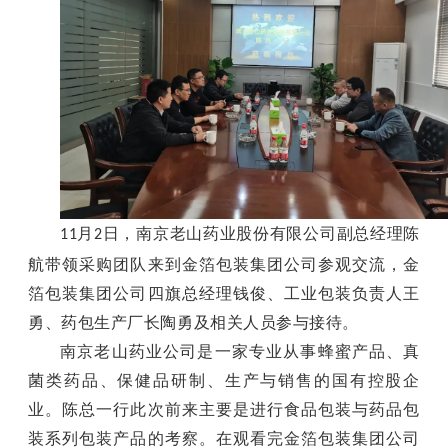
月
日，南京老山药业股份有限公司副总经理陈
11
2
航带领采购团队来到金箔包装集团公司参观交流，金
箔包装集团公司四旗总经理钱俊、工业包装负责人王
勇、药包生产厂长陶勇及相关人员参与接待。
南京老山药业公司是一家专业从事蜂蜜产品、真
菌类药品、保健品研制、生产与销售的国有控股企
业。陈总一行此次前来主要是进行食品包装与药品包
装系列包装产品的考察。在观看完金箔包装集团公司