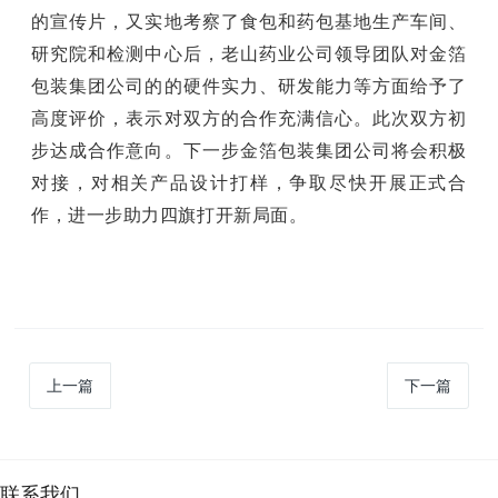
的宣传片，又实地考察了食包和药包基地生产车间、
研究院和检测中心后，老山药业公司领导团队对金箔
包装集团公司的的硬件实力、研发能力等方面给予了
高度评价，表示对双方的合作充满信心。此次双方初
步达成合作意向。下一步金箔包装集团公司将会积极
对接，对相关产品设计打样，争取尽快开展正式合
作，进一步助力四旗打开新局面。
上一篇
下一篇
联系我们