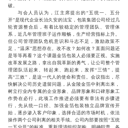
破。
与会人员认为，江主席提出的
“五统一、五分
开”是现代企业长治久安的法宝，包装集团公司经过几
轮资源整合后，有着比较稳定的管理团队、管理体
系，近几年管理班子运作顺畅，生产经营指标上升。
但公司管理团队危机意识和斗志不足，激励政策不
足，“温床”思想存在。改不改？如何改？直面问题还
是等等再看？这个课题金箔包装人必须要正视。实施
改革发展之路，拿出自我革新的勇气，让公司整个管
理团队活起来、转起来、跑起来，发挥“三情”，提
高“三效”，是这一代人的使命和责任。会议指出，尽
快解决公司历史遗留问题，从金陵金箔中剥离出来，
树立行业内专属的企业形象、品牌形象和口碑形象工
作势在必行，此项工作推进必须要有章法有步骤进
行，先从统一口径、加强金箔包装独立品牌宣传开
始，逐步渗入客户印象，选择合适的市场时机，依法
操作两个公司剥离的相关手续。公司内部要按照“五统
一五分开”的标准，重新理清组织架构，明确职责，各