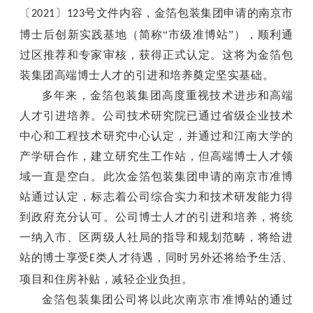
〔
〕
号文件内容，金箔包装集团申请的南京市
2021
123
博士后创新实践基地（简称“市级准博站”），顺利通
过区推荐和专家审核，获得正式认定。这将为金箔包
装集团高端博士人才的引进和培养奠定
坚实
基础。
多年来，金箔包装集团高度重视
技术进步和高端
人才引进培养。公司
技术研究院
已
通过省级企业技术
中心和工程技术研究中心认定
，并
通过和江南大学的
产学研合作，建立研究生工作站，但高端博士人才领
域一直是空白。此次金箔包装集团申请的南京市准博
站通过认定，标志着
公司综合实力和技术研发能力得
到政府充分认可。公司
博士人才的引进和培养，将统
一纳入市、区两级人社局的指导和规划范畴，将给进
站的博士享受
类人才待遇，同时另外还将给予生活、
E
项目和住房补贴，减轻企业负担
。
金箔包装集团公司将以此次南京市准博站的通过