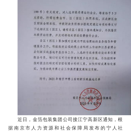
近日，金箔包装集团公司接江宁高新区通知，根
据南京市人力资源和社会保障局发布的宁人社