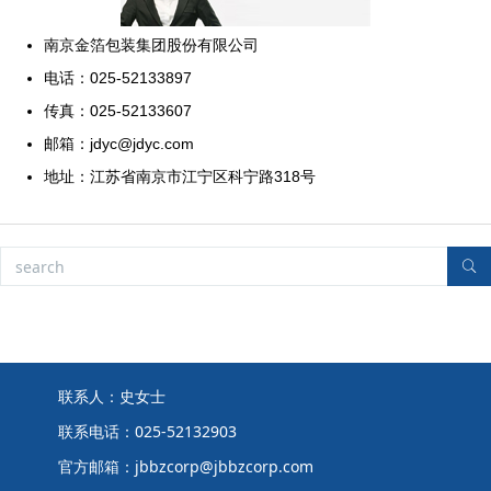
南京金箔包装集团股份有限公司
电话：025-52133897
传真：025-52133607
邮箱：jdyc@jdyc.com
地址：江苏省南京市江宁区科宁路318号
联系人：史女士
联系电话：025-52132903
官方邮箱：jbbzcorp@jbbzcorp.com