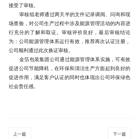
接受了审核。
审核组老师通过两天半的文件记录调阅、问询和现
场查验，对公司生产过程中涉及能源管理活动的内容进
行充分的了解和取证。审核评价良好，最后审核结论
为：公司能源管理体系运行有效，推荐再次认证注册，
公司顺利通过此次换证审核。
金箔包装集团公司通过能源管理体系实施，可有效
促进公司节能降耗，在环保和清洁生产方面起到良好的
促进作用，满足客户认证的同时也体现出公司环保绿色
社会责任感。
上一篇
下一篇