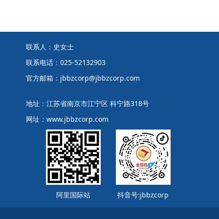
联系人：史女士
联系电话：025-52132903
官方邮箱：jbbzcorp@jbbzcorp.com
地址：江苏省南京市江宁区 科宁路318号
网址：www.jbbzcorp.com
阿里国际站
抖音号:jbbzcorp