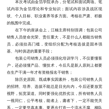
本次考试由金箔学院承办，分笔试和面试两场。笔
试内容为金箔理论和专业知识；面试内容涉及战区现
状、个人目标、职业素养等多方面。考核在严肃、积极
的氛围中完成。
在下午的座谈会上，江楠主席特别强调：
包
装公司
销售人员使命光荣、责任重大，不是什么人都能当销售
员，必须抬高门槛，变组织分配为考核选拔是固本强
基、与时俱进的重要手段；
包装公司销售人员必须强化培训学习，不仅要懂客
户，还必须懂产品、懂技术，今后凡是新人原则上都要
在生产干满一年才有资格报名干销售；
除历史原因、既成事实因素外，包装公司销售人员
的招聘、培养、选拔不能总是目光向内，今后还要放宽
视野，拓宽渠道。同时要强化优胜劣汰，所有销售人员
一视同仁，公平考核，能者上，庸者下，一定不能凭关
系，一定要凭真本事。要逐步打造一个流水不腐、梯队