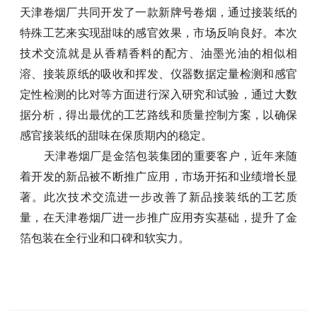
天津卷烟厂共同开发了一款新牌号卷烟，通过接装纸的
特殊工艺来实现甜味的感官效果，市场反响良好。本次
技术交流就是从香精香料的配方、油墨光油的相似相
溶、接装原纸的吸收和挥发、仪器数据定量检测和感官
定性检测的比对等方面进行深入研究和试验，通过大数
据分析，得出最优的工艺路线和质量控制方案，以确保
感官接装纸的甜味在保质期内的稳定。
天津卷烟厂是金箔包装集团的重要客户，近年来随
着开发的新品被不断推广应用，市场开拓和业绩增长显
著。此次技术交流进一步改善了新品接装纸的工艺质
量，在天津卷烟厂进一步推广应用夯实基础，提升了金
箔包装在全行业和口碑和软实力。