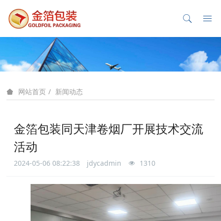
新闻动态
网站首页
金箔包装同天津卷烟厂开展技术交流
活动
2024-05-06 08:22:38
jdycadmin
1310