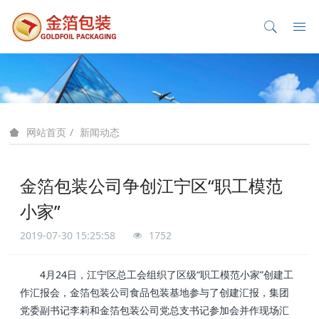
新闻动态
网站首页
金箔包装公司争创江宁区“职工模范
小家”
2019-07-30 15:25:58
1752
4月24日，江宁区总工会组织了区级“职工模范小家”创建工
作汇报会，金箔包装公司食品包装基地参与了创建汇报，集团
党委副书记李莉和金箔包装公司党总支书记参加会并作现场汇