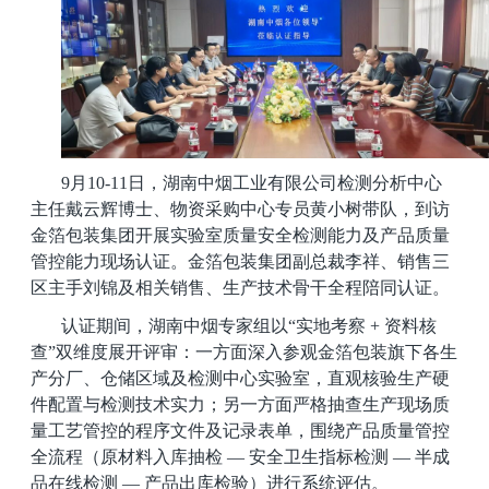
9月10-11日，湖南中烟工业有限公司检测分析中心
主任戴云辉博士、物资采购中心专员黄小树带队，到访
金箔包装集团开展实验室质量安全检测能力及产品质量
管控能力现场认证。金箔包装集团副总裁李祥、销售三
区主手刘锦及相关销售、生产技术骨干全程陪同认证。
认证期间，湖南中烟专家组以
“实地考察 + 资料核
查”双维度展开评审：一方面深入参观金箔包装旗下各生
产分厂、仓储区域及检测中心实验室，直观核验生产硬
件配置与检测技术实力；另一方面严格抽查生产现场质
量工艺管控的程序文件及记录表单，围绕产品质量管控
全流程（原材料入库抽检 — 安全卫生指标检测 — 半成
品在线检测 — 产品出库检验）进行系统评估。