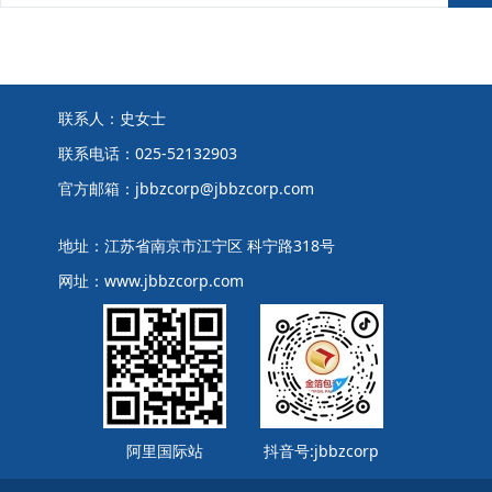
联系人：史女士
联系电话：025-52132903
官方邮箱：jbbzcorp@jbbzcorp.com
地址：江苏省南京市江宁区 科宁路318号
网址：www.jbbzcorp.com
阿里国际站
抖音号:jbbzcorp