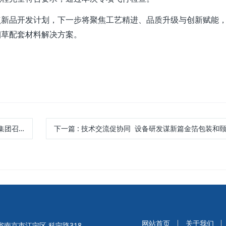
点新品开发计划，下一步
将聚焦工艺精进、品质升级与创新赋能
烟草配套材料解决方案。
织生活会
下一篇
: 技术交流促协同 设备研发谋新篇金箔包装和颐中(青岛)包装有限公司开展专项交
网站首页
关于我们
南京市江宁区 科宁路318