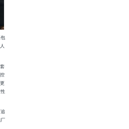
箔包
等人
配套
性控
纸更
定性
可追
烟厂