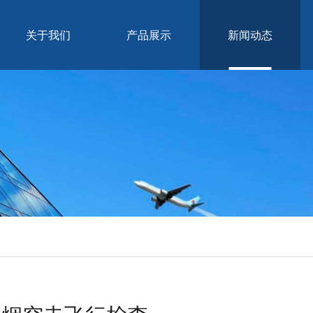
关于我们
产品展示
新闻动态