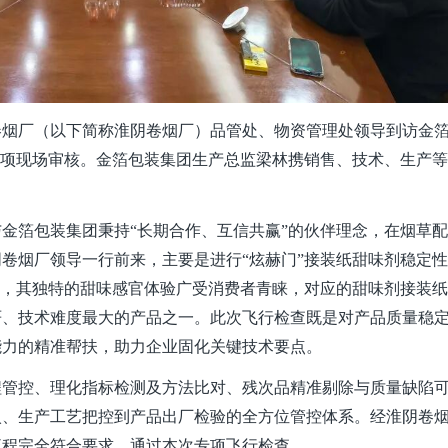
卷烟厂（以下简称淮阴卷烟厂）品管处、物资管理处领导到访金
专项现场审核。金箔包装集团生产总监梁林携销售、技术、生产
与金箔包装集团秉持
“长期合作、互信共赢”的伙伴理念，在烟草
卷烟厂领导一行前来，主要是进行“
炫赫门
”接装纸甜味剂稳定
牌，其独特的甜味感官体验广受消费者青睐，对应的甜味剂接装
严、技术难度最大的产品之一。此次飞行检查既是对产品质量稳
能力的精准帮扶，助力企业固化关键技术要点。
程管控、理化指标检测及方法比对、残次品精准剔除与质量缺陷
入、生产工艺把控到产品出厂检验的全方位管控体系。经淮阴卷
流程完全符合要求，通过本次专项飞行检查。