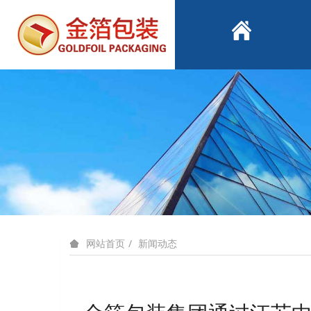
新闻动态
网站首页