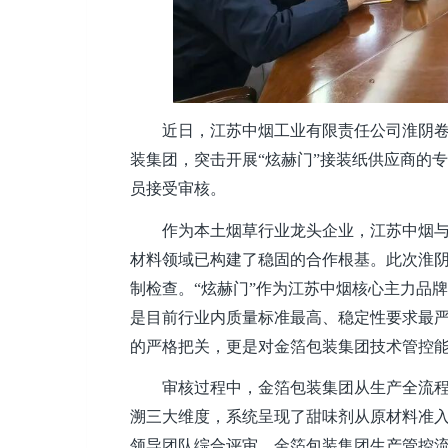
近日，江苏中烟工业有限责任公司淮阴
装集团，突击开展
“炫赫门”接装纸供应商的
员接受审核。
作为本土烟草行业龙头企业，江苏中烟
材料领域已构建了稳固的合作根基。此次淮阴
制检查。“炫赫门”作为江苏中烟核心主力品
是目前行业内质量标准最高、稳定性要求最
的严格把关，更是对金箔包装集团技术管控
审核过程中，金箔包装集团从生产全流
溯三大维度，系统呈现了甜味剂从原材料准
领导团队综合评审，金箔包装集团生产管控