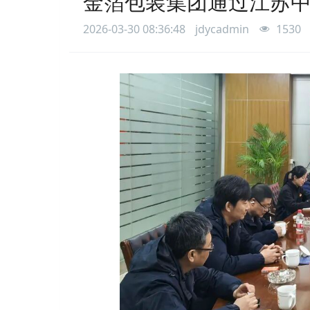
金箔包装集团通过江苏
2026-03-30 08:36:48
jdycadmin
1530