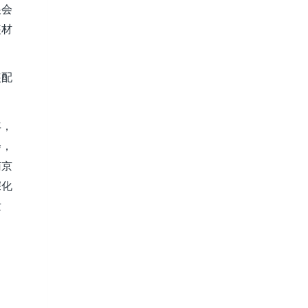
展会
装材
装配
年，
会，
南京
深化
发