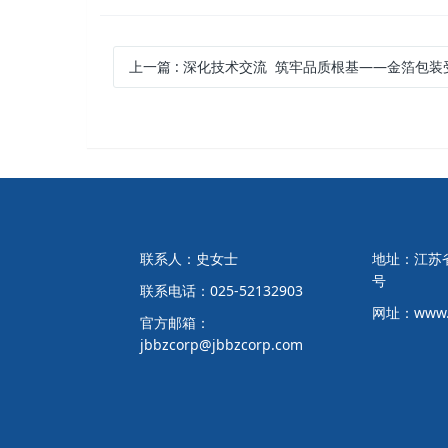
上一篇
: 深化技术交流 筑牢品质根基——金箔包装受邀参加江苏中烟甜味剂技术
联系人：史女士
地址：江苏省
号
联系电话：025-52132903
网址：www.j
官方邮箱：
jbbzcorp@jbbzcorp.com