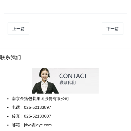
上一篇
下一篇
联系我们
南京金箔包装集团股份有限公司
电话：025-52133897
传真：025-52133607
邮箱：jdyc@jdyc.com