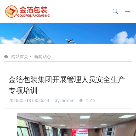
新闻动态
网站首页
金箔包装集团开展管理人员安全生产
专项培训
2026-05-18 08:26:44
jdycadmin
1518