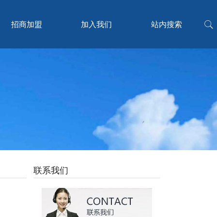
招商加盟
加入我们
站内搜索
联系我们