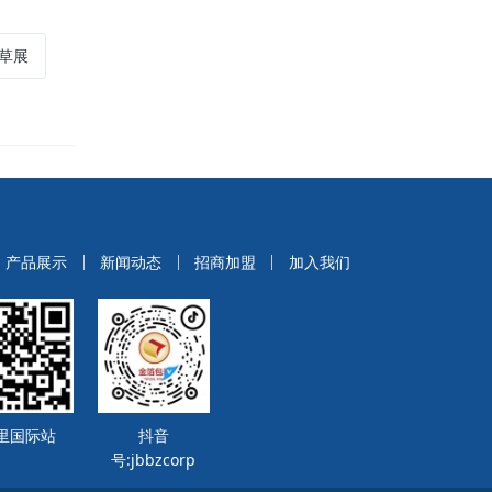
烟草展
产品展示
新闻动态
招商加盟
加入我们
里国际站
抖音
号:jbbzcorp