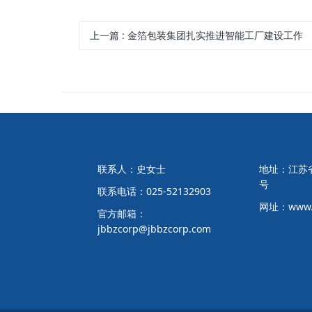
上一篇
: 金箔包装集团扎实推进智能工厂建设工作
联系人：史女士
地址：江苏省
号
联系电话：025-52132903
网址：www.j
官方邮箱：
jbbzcorp@jbbzcorp.com