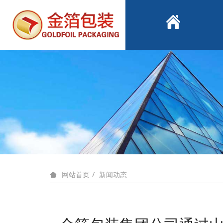
新闻动态
网站首页