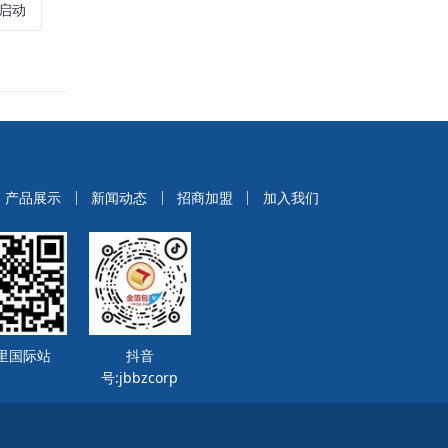
面启动
产品展示
新闻动态
招商加盟
加入我们
里国际站
抖音
号:jbbzcorp