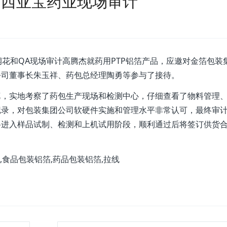
山西亚宝药业现场审计
润花和QA现场审计高腾杰就药用PTP铝箔产品，应邀对金箔包装
公司董事长朱玉祥、药包总经理陶勇等参与了接待。
真，实地考察了药包生产现场和检测中心，仔细查看了物料管理
记录，对包装集团公司软硬件实施和管理水平非常认可，最终审
将进入样品试制、检测和上机试用阶段，顺利通过后将签订供货