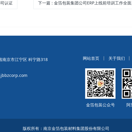
公司认证
下一篇
: 金箔包装集团公司ERP上线前培训工作全
网站首页
关于我们
南京市江宁区 科宁路318
bbzcorp.com
金箔包装公众号
阿
版权所有：南京金箔包装材料集团股份有限公司