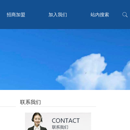
招商加盟
加入我们
站内搜索
联系我们