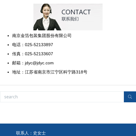
南京金箔包装集团股份有限公司
电话：025-52133897
传真：025-52133607
邮箱：jdyc@jdyc.com
地址：江苏省南京市江宁区科宁路318号
联系人：史女士