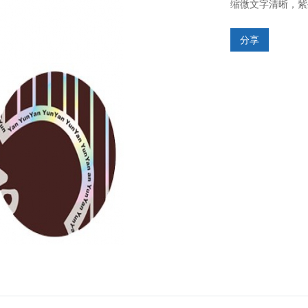
缩微文字清晰，紫
分享