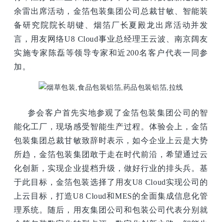
余雷出席活动，金箔包装集团公司总裁甘敏、智能装
备研究院院长胡键、烟箔厂长夏殿龙出席活动并发
言，用友网络U8 Cloud事业总经理王云波、南京阔友
实施专家陈磊等领导专家和近200名客户代表一同参
加。
参会客户首先实地参观了金箔包装集团公司的智
能化工厂，现场感受智能生产过程。体验会上，金箔
包装集团总裁甘敏致辞时表示，如今企业上云是大势
所趋，金箔包装集团敢于走在时代前沿，希望通过云
化创新，实现企业提档升级，做好行业的排头兵。基
于此目标，金箔包装选择了用友U8 Cloud实现公司的
上云目标，打造U8 Cloud和MES的全面集成信息化管
理系统。随后，用友集团公司和包装公司代表分别就