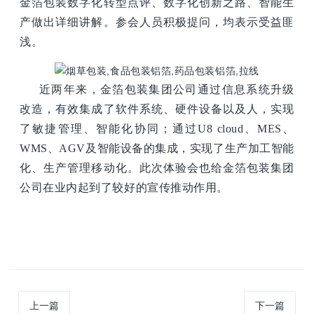
金箔包装数字化转型点评、数字化创新之路、智能生
产做出详细讲解。参会人员积极提问，均表示受益匪
浅。
近两年来，金箔包装集团公司通过信息系统升级
改造，有效集成了软件系统、硬件设备以及人，实现
了敏捷管理、智能化协同；通过U8 cloud、MES、
WMS、AGV及智能设备的集成，实现了生产加工智能
化、生产管理移动化。此次体验会也给金箔包装集团
公司在业内起到了较好的宣传推动作用。
上一篇
下一篇