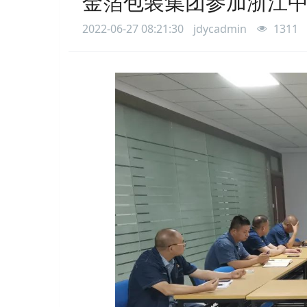
金箔包装集团参加浙江
2022-06-27 08:21:30
jdycadmin
1311