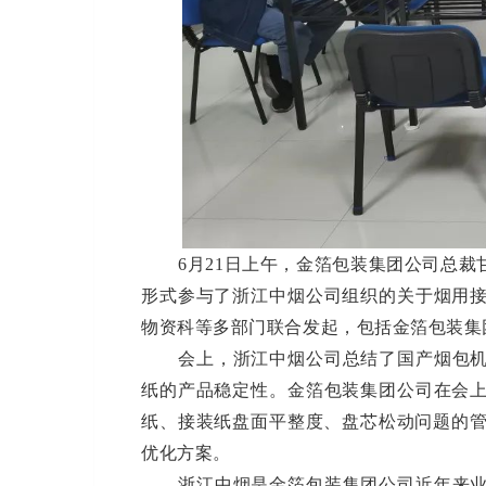
6月21日上午，金箔包装集团公司总
形式参与了浙江中烟公司组织的关于烟用
物资科等多部门联合发起，包括金箔包装集
会上，浙江中烟公司总结了国产烟包
纸的产品稳定性。金箔包装集团公司在会
纸、接装纸盘面平整度、盘芯松动问题的
优化方案。
浙江中烟是金箔包装集团公司近年来