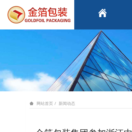
新闻动态
网站首页