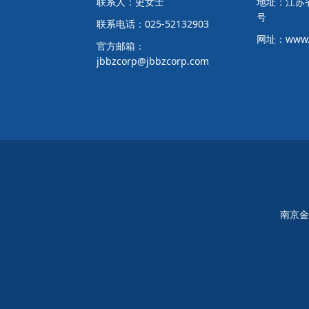
联系人：史女士
地址：江苏省
号
联系电话：025-52132903
网址：www.j
官方邮箱：
jbbzcorp@jbbzcorp.com
南京金